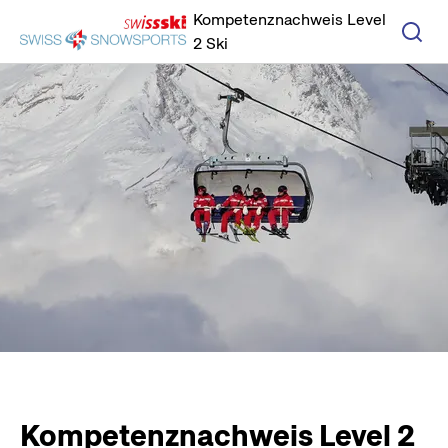
Navigiert zu home
Kompetenznachweis Level
2 Ski
Kompetenznachweis Level 2